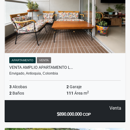
APARTAMENTO
VENTA
VENTA AMPLIO APARTAMENTO L…
Envigado, Antioquia, Colombia
3
Alcobas
2
Garaje
2
2
Baños
111
Área m
Venta
$890.000.000
COP