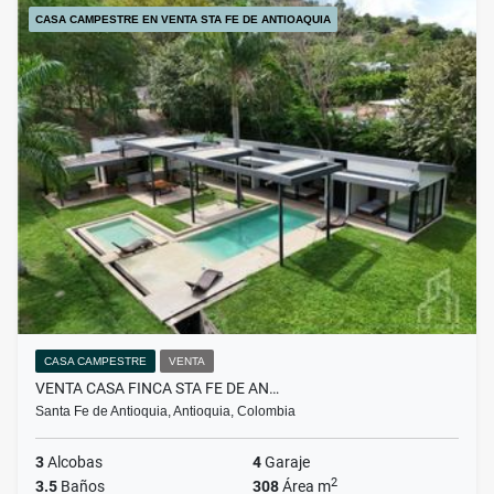
CASA CAMPESTRE EN VENTA STA FE DE ANTIOAQUIA
CASA CAMPESTRE
VENTA
VENTA CASA FINCA STA FE DE AN…
Santa Fe de Antioquia, Antioquia, Colombia
3
Alcobas
4
Garaje
2
3.5
Baños
308
Área m