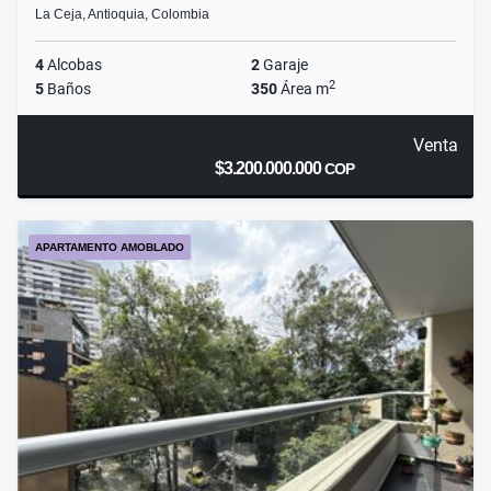
La Ceja, Antioquia, Colombia
4
Alcobas
2
Garaje
2
5
Baños
350
Área m
Venta
$3.200.000.000
COP
APARTAMENTO AMOBLADO