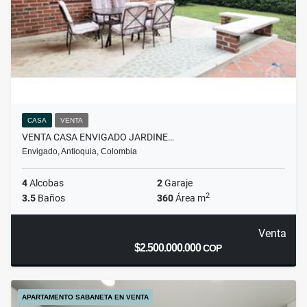
CASA
VENTA
VENTA CASA ENVIGADO JARDINE…
Envigado, Antioquia, Colombia
4
Alcobas
2
Garaje
2
3.5
Baños
360
Área m
Venta
$2.500.000.000
COP
APARTAMENTO SABANETA EN VENTA