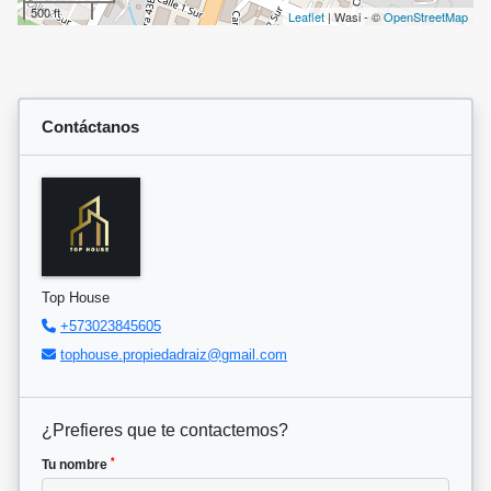
500 ft
Leaflet
| Wasi - ©
OpenStreetMap
Contáctanos
Top House
+573023845605
tophouse.propiedadraiz@gmail.com
¿Prefieres que te contactemos?
*
Tu nombre