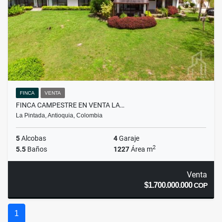
FINCA
VENTA
FINCA CAMPESTRE EN VENTA LA…
La Pintada, Antioquia, Colombia
5
Alcobas
4
Garaje
2
5.5
Baños
1227
Área m
Venta
$1.700.000.000
COP
1