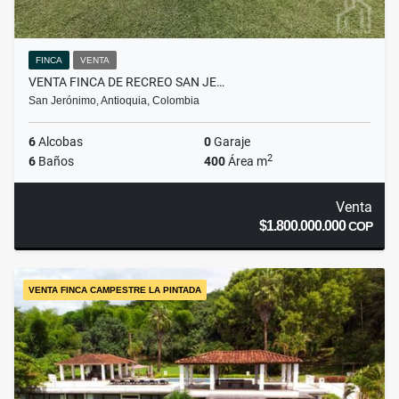
FINCA
VENTA
VENTA FINCA DE RECREO SAN JE…
San Jerónimo, Antioquia, Colombia
6
Alcobas
0
Garaje
2
6
Baños
400
Área m
Venta
$1.800.000.000
COP
VENTA FINCA CAMPESTRE LA PINTADA