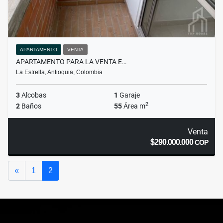
APARTAMENTO
VENTA
APARTAMENTO PARA LA VENTA E…
La Estrella, Antioquia, Colombia
3
Alcobas
1
Garaje
2
2
Baños
55
Área m
Venta
$290.000.000
COP
Anterior
«
1
2