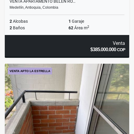
VENTA APARTAMENTO BELEN RO…
Medellín, Antioquia, Colombia
2
Alcobas
1
Garaje
2
2
Baños
62
Área m
Venta
$385.000.000
COP
VENTA APTO LA ESTRELLA