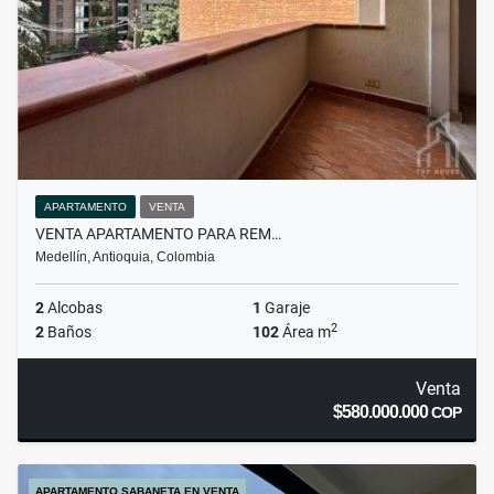
APARTAMENTO
VENTA
VENTA APARTAMENTO PARA REM…
Medellín, Antioquia, Colombia
2
Alcobas
1
Garaje
2
2
Baños
102
Área m
Venta
$580.000.000
COP
APARTAMENTO SABANETA EN VENTA