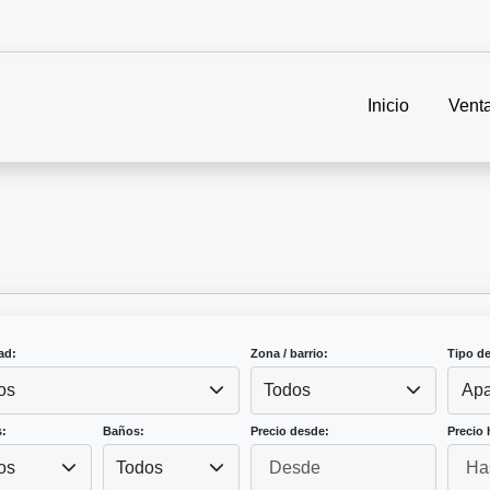
Inicio
Vent
ad:
Zona / barrio:
Tipo d
os
Todos
Apa
:
Baños:
Precio desde:
Precio 
os
Todos