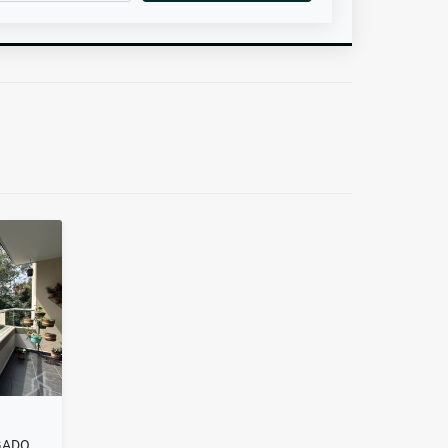
RENTA APTO AMOBLADO ENVIGADO ZUÑIGA