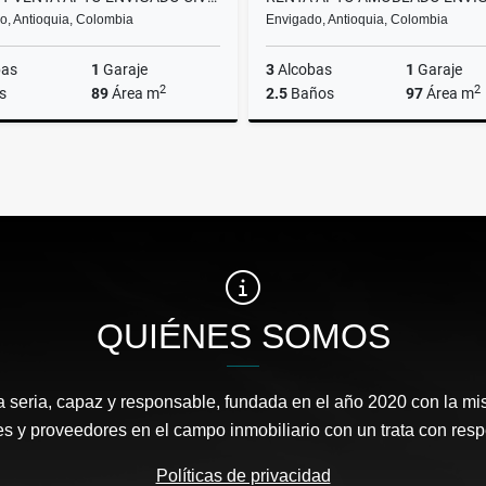
o, Antioquia, Colombia
Envigado, Antioquia, Colombia
bas
1
Garaje
3
Alcobas
1
Garaje
2
2
s
89
Área m
2.5
Baños
97
Área m
Alquiler
0.000
$4.000.000
$7
QUIÉNES SOMOS
eria, capaz y responsable, fundada en el año 2020 con la mis
es y proveedores en el campo inmobiliario con un trata con resp
Políticas de privacidad