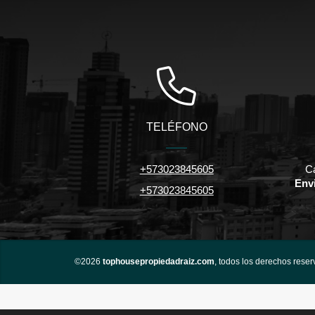
TELÉFONO
+573023845605
Ca
Envi
+573023845605
©2026
tophousepropiedadraiz.com
, todos los derechos reser