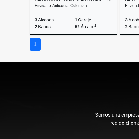
Envigado, Antioquia, Colombia
Envigad
3
Alcobas
1
Garaje
3
Alco
2
2
Baños
62
Área m
2
Baño
Alquiler
Venta
1
$2.400.000
$910.00
Somos una empresa s
red de client