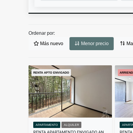
Ordenar por:
Más nuevo
Menor precio
May
RENTA APTO ENVIGADO
ARRIEND
APARTAMENTO
ALQUILER
APART
RENTA APARTAMENTO ENVIGADO ANTILLAS | PARQUEADERO