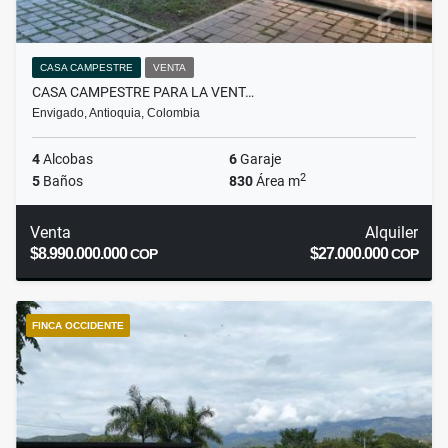
CASA CAMPESTRE
VENTA
CASA CAMPESTRE PARA LA VENT…
Envigado, Antioquia, Colombia
4
Alcobas
6
Garaje
2
5
Baños
830
Área m
Venta
Alquiler
$8.990.000.000
$27.000.000
COP
COP
FINCA OCCIDENTE