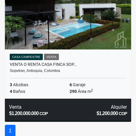
CASA CAMPESTRE
VENTA
VENTA O RENTA CASA FINCA SOP…
Sopetran, Antioquia, Colombia
3
Alcobas
6
Garaje
2
4
Baños
290
Área m
Venta
Alquiler
$1.200.000.000
$1.200.000
COP
COP
1