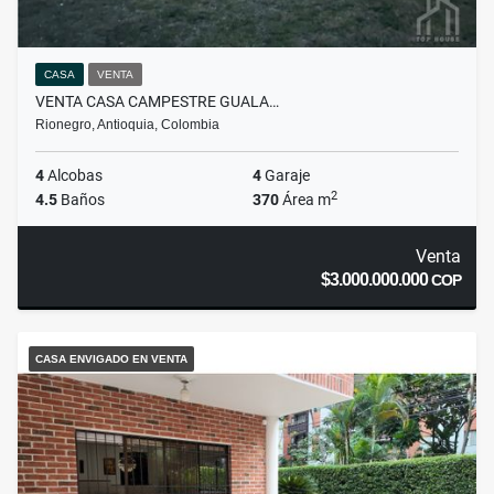
CASA
VENTA
VENTA CASA CAMPESTRE GUALA…
Rionegro, Antioquia, Colombia
4
Alcobas
4
Garaje
2
4.5
Baños
370
Área m
Venta
$3.000.000.000
COP
CASA ENVIGADO EN VENTA