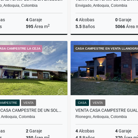
o, Antioquia, Colombia
Envigado, Antioquia, Colombia
bas
4
Garaje
4
Alcobas
0
Garaje
2
s
595
Área m
5.5
Baños
5066
Área 
Venta
ASA CAMPESTRE LA CEJA
CASA CAMPESTRE EN VENTA LLANOGR
$5.900.000.000
$4.500
CAMPESTRE
VENTA
CASA
VENTA
VENTA CASA CAMPESTRE DE UN SOLO NIVEL LA CEJA
 Antioquia, Colombia
Rionegro, Antioquia, Colombia
bas
2
Garaje
4
Alcobas
4
Garaje
2
s
350
Área m
4.5
Baños
370
Área m