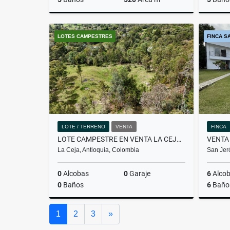
Venta
LOTES CAMPESTRES
FINCA S
$3.900.000.000
LOTE / TERRENO
VENTA
FINCA
LOTE CAMPESTRE EN VENTA LA CEJA SECTOR PANTANILLO
La Ceja, Antioquia, Colombia
San Jer
0
Alcobas
0
Garaje
6
Alco
0
Baños
6
Baño
Venta
Siguiente
1
2
3
»
$2.500.000.000