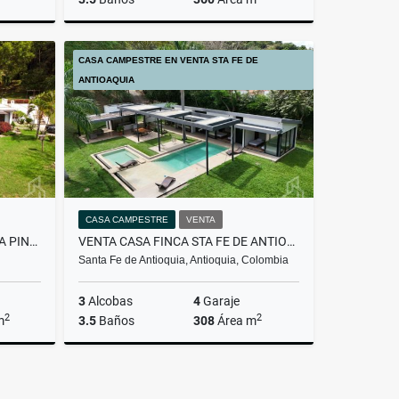
Venta
Venta
CASA CAMPESTRE EN VENTA STA FE DE
.000.000
$2.500.000.000
ANTIOAQUIA
CASA CAMPESTRE
VENTA
FINCA CAMPESTRE EN VENTA LA PINTADA ANTIOUIA
VENTA CASA FINCA STA FE DE ANTIOQUIA
Santa Fe de Antioquia, Antioquia, Colombia
3
Alcobas
4
Garaje
2
2
m
3.5
Baños
308
Área m
Venta
Venta
.000.000
$1.550.000.000