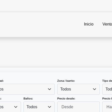
Inicio
Vent
ad:
Zona / barrio:
Tipo d
os
Todos
Tod
:
Baños:
Precio desde:
Precio 
os
Todos