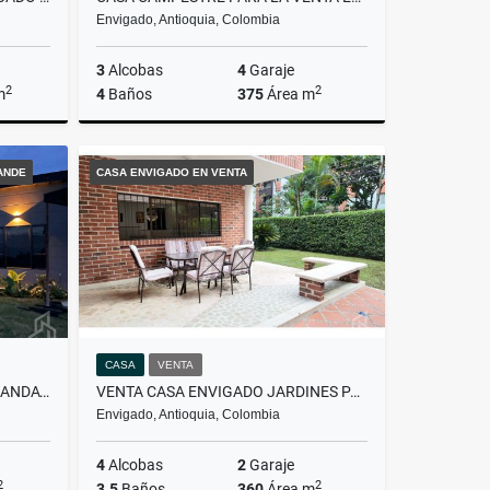
Envigado, Antioquia, Colombia
3
Alcobas
4
Garaje
2
2
m
4
Baños
375
Área m
Venta
Venta
ANDE
CASA ENVIGADO EN VENTA
.000.000
$4.000.000.000
CASA
VENTA
VENTA CASA CAMPESTRE GUALANDAY EN PARCELACIÓN
VENTA CASA ENVIGADO JARDINES PARTE PLANA
Envigado, Antioquia, Colombia
4
Alcobas
2
Garaje
2
2
3.5
Baños
360
Área m