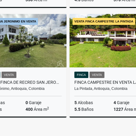
Venta
AN JERONIMO EN VENTA
VENTA FINCA CAMPESTRE LA PINTADA
$3.200.000.000
$3.000
VENTA
FINCA
VENTA
VENTA FINCA DE RECREO SAN JERONIMO EN VENTA
ónimo, Antioquia, Colombia
La Pintada, Antioquia, Colombia
bas
0
Garaje
5
Alcobas
4
Garaje
2
s
400
Área m
5.5
Baños
1227
Área 
Venta
$1.800.000.000
$1.700