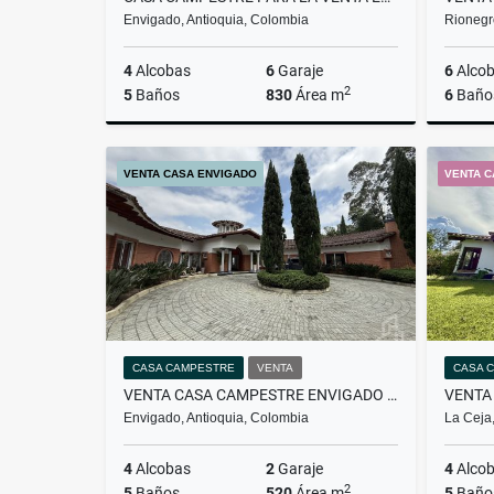
Envigado, Antioquia, Colombia
Rionegr
4
Alcobas
6
Garaje
6
Alco
2
5
Baños
830
Área m
6
Baño
Venta
Alquiler
VENTA CASA ENVIGADO
VENTA C
$8.990.000.000
$27.000.000
CASA CAMPESTRE
VENTA
CASA 
VENTA CASA CAMPESTRE ENVIGADO LOMA DEL ESCOBERO
Envigado, Antioquia, Colombia
La Ceja,
4
Alcobas
2
Garaje
4
Alco
2
5
Baños
520
Área m
5
Baño