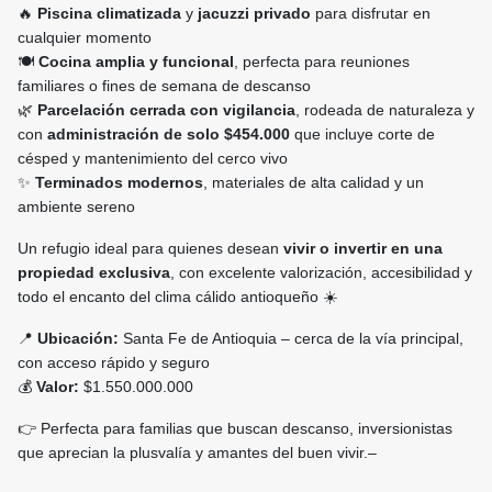
🔥
Piscina climatizada
y
jacuzzi privado
para disfrutar en
cualquier momento
🍽️
Cocina amplia y funcional
, perfecta para reuniones
familiares o fines de semana de descanso
🌿
Parcelación cerrada con vigilancia
, rodeada de naturaleza y
con
administración de solo $454.000
que incluye corte de
césped y mantenimiento del cerco vivo
✨
Terminados modernos
, materiales de alta calidad y un
ambiente sereno
Un refugio ideal para quienes desean
vivir o invertir en una
propiedad exclusiva
, con excelente valorización, accesibilidad y
todo el encanto del clima cálido antioqueño ☀️
📍
Ubicación:
Santa Fe de Antioquia – cerca de la vía principal,
con acceso rápido y seguro
💰
Valor:
$1.550.000.000
👉 Perfecta para familias que buscan descanso, inversionistas
que aprecian la plusvalía y amantes del buen vivir.–