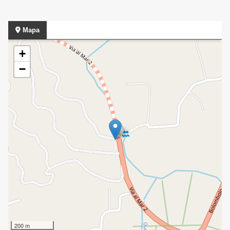
Mapa
+
−
200 m