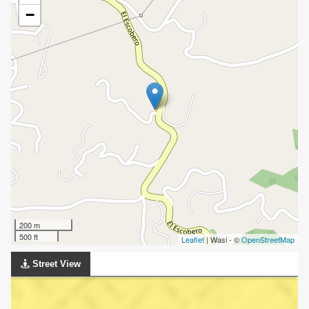
−
200 m
500 ft
Leaflet
| Wasi - ©
OpenStreetMap
Street View