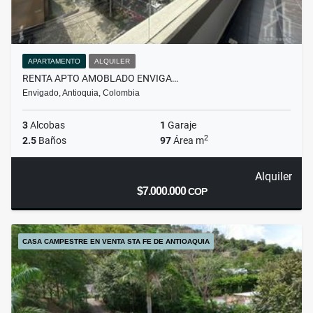
APARTAMENTO
ALQUILER
RENTA APTO AMOBLADO ENVIGA…
Envigado, Antioquia, Colombia
3
Alcobas
1
Garaje
2
2.5
Baños
97
Área m
Alquiler
$7.000.000
COP
CASA CAMPESTRE EN VENTA STA FE DE ANTIOAQUIA