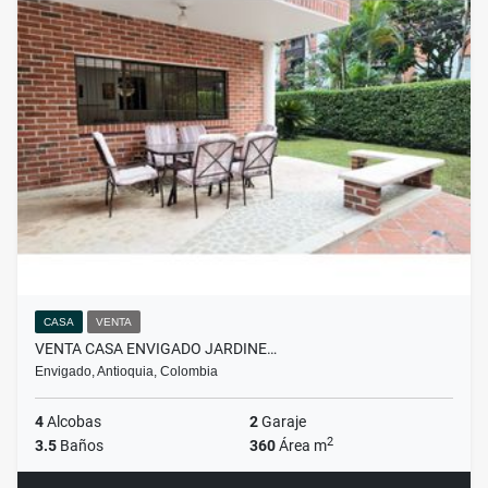
CASA
VENTA
VENTA CASA ENVIGADO JARDINE…
Envigado, Antioquia, Colombia
4
Alcobas
2
Garaje
2
3.5
Baños
360
Área m