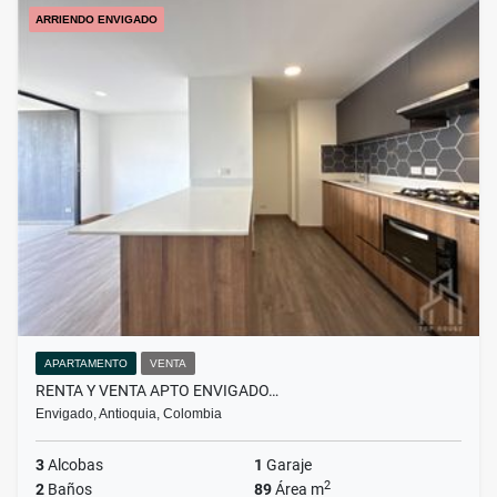
ARRIENDO ENVIGADO
APARTAMENTO
VENTA
RENTA Y VENTA APTO ENVIGADO…
Envigado, Antioquia, Colombia
3
Alcobas
1
Garaje
2
2
Baños
89
Área m