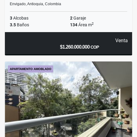
Envigado, Antioquia, Colombia
3
Alcobas
2
Garaje
2
3.5
Baños
134
Área m
Venta
$1.260.000.000
COP
APARTAMENTO AMOBLADO