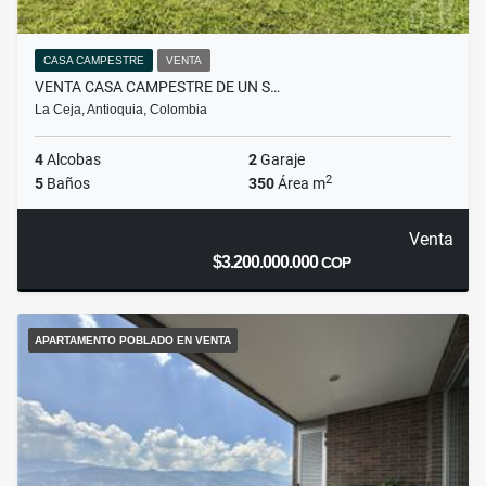
CASA CAMPESTRE
VENTA
VENTA CASA CAMPESTRE DE UN S…
La Ceja, Antioquia, Colombia
4
Alcobas
2
Garaje
2
5
Baños
350
Área m
Venta
$3.200.000.000
COP
APARTAMENTO POBLADO EN VENTA