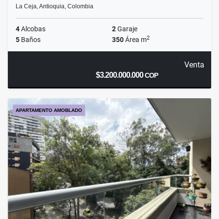
La Ceja, Antioquia, Colombia
4
Alcobas
2
Garaje
2
5
Baños
350
Área m
Venta
$3.200.000.000
COP
APARTAMENTO AMOBLADO