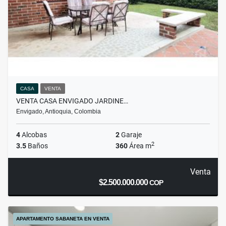
CASA
VENTA
VENTA CASA ENVIGADO JARDINE…
Envigado, Antioquia, Colombia
4
Alcobas
2
Garaje
2
3.5
Baños
360
Área m
Venta
$2.500.000.000
COP
APARTAMENTO SABANETA EN VENTA