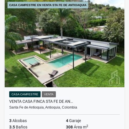
CASA CAMPESTRE EN VENTA STA FE DE ANTIOAQUIA
CASA CAMPESTRE
VENTA
VENTA CASA FINCA STA FE DE AN…
Santa Fe de Antioquia, Antioquia, Colombia
3
Alcobas
4
Garaje
2
3.5
Baños
308
Área m