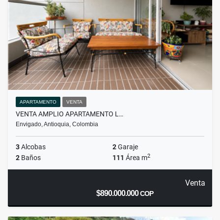
APARTAMENTO
VENTA
VENTA AMPLIO APARTAMENTO L…
Envigado, Antioquia, Colombia
3
Alcobas
2
Garaje
2
2
Baños
111
Área m
Venta
$890.000.000
COP